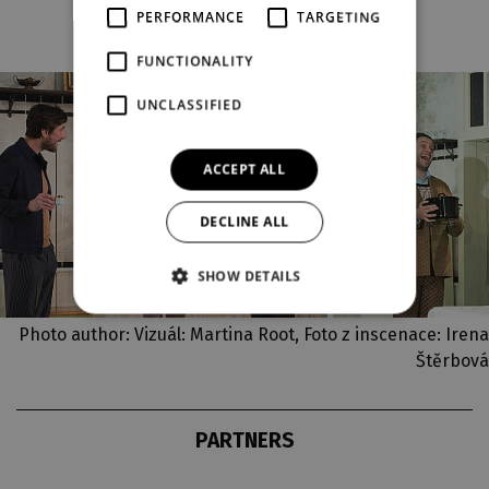
PERFORMANCE
TARGETING
FUNCTIONALITY
UNCLASSIFIED
ACCEPT ALL
DECLINE ALL
SHOW DETAILS
Photo author: Vizuál: Martina Root, Foto z inscenace: Irena
Štěrbová
PARTNERS