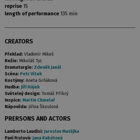
reprise
15
length of performance
135 min
CREATORS
Překlad:
Vladimír Mikeš
Režie:
Mikoláš Tyc
Dramaturgie:
Zdeněk Janál
Scéna:
Petr Vítek
Kostýmy:
Aneta Grňáková
Hudba:
Jiří Hájek
Světelný design:
Tomáš Příkrý
Inspice:
Martin Chmelař
Nápověda:
Jiřina Škoulová
PRERSONS AND ACTORS
Lamberto Laudisi:
Jaroslav Matějka
Paní Frolová:
Jana Kubátová