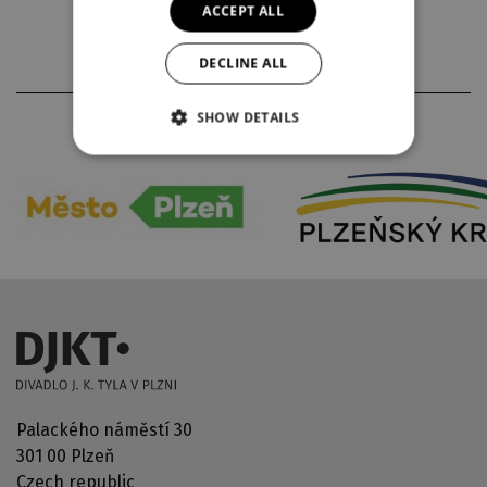
ACCEPT ALL
DECLINE ALL
SHOW DETAILS
PARTNERS
Palackého náměstí 30
301 00 Plzeň
Czech republic