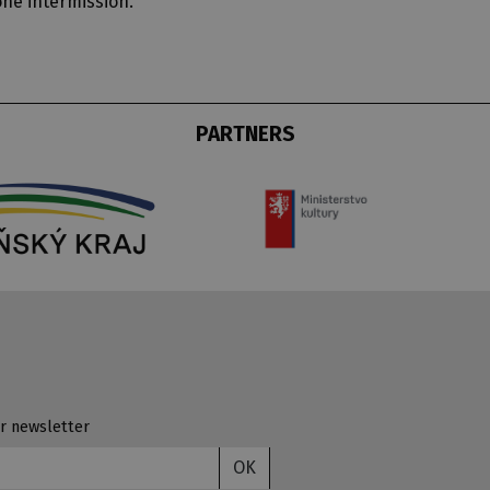
one intermission.
PARTNERS
r newsletter
OK