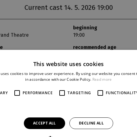
Current cast 14. 5. 2026 19:00
beginning
rand Theatre
19:00
se
recommended age
bez věkového omezení
This website uses cookies
 uses cookies to improve user experience. By using our website you consent t
PRERSONS AND ACTOR
in accordance with our Cookie Policy.
Read more
Jeníček:
Barbora de Nunes-Ca
SARY
PERFORMANCE
TARGETING
FUNCTIONALIT
Mařenka:
Lenka Pavlovič
Tatínek:
Daniel Kfelíř
Maminka:
Veronika Hajnová
Víla:
Radka Sehnoutková
Ježibaba:
Jana Foff Tetourová
ACCEPT ALL
DECLINE ALL
Orchestr opery DJKT
Kajetán - dětský sbor opery DJ