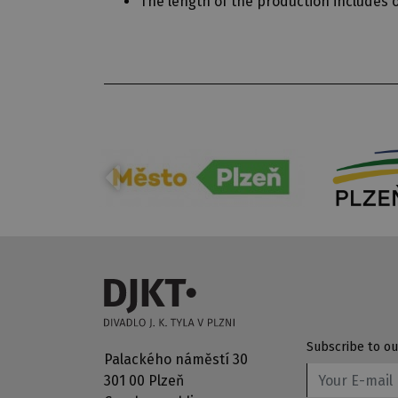
The length of the production includes 
Subscribe to ou
Palackého náměstí 30
301 00 Plzeň