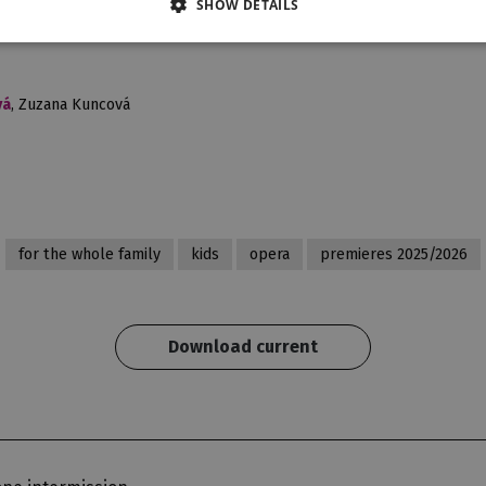
SHOW DETAILS
Balet DJKT
vá
, Zuzana Kuncová
for the whole family
kids
opera
premieres 2025/2026
Download current