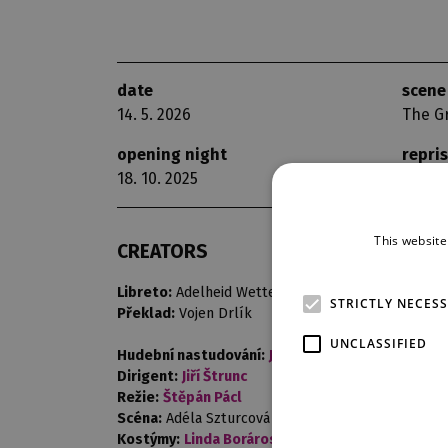
date
scene
14. 5. 2026
The G
opening night
repri
18. 10. 2025
14
This website
CREATORS
Libreto:
Adelheid Wette
STRICTLY NECES
Překlad:
Vojen Drlík
UNCLASSIFIED
Hudební nastudování:
Jiří Štrunc
Dirigent:
Jiří Štrunc
Režie:
Štěpán Pácl
Scéna:
Adéla Szturcová
Kostýmy:
Linda Boráros