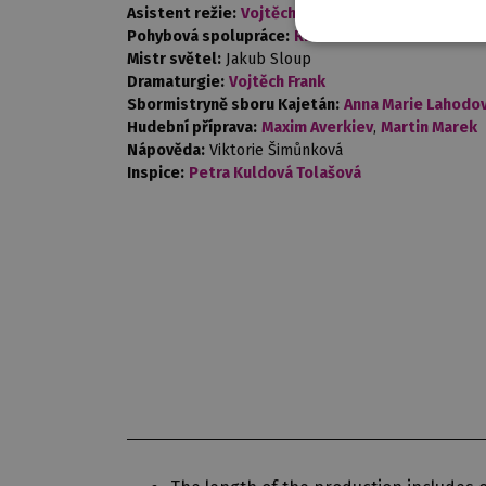
Asistent režie:
Vojtěch Jansa
Pohybová spolupráce:
Richard Ševčík
Mistr světel:
Jakub Sloup
Dramaturgie:
Vojtěch Frank
Sbormistryně sboru Kajetán:
Anna Marie Lahodo
Hudební příprava:
Maxim Averkiev
,
Martin Marek
Nápověda:
Viktorie Šimůnková
Inspice:
Petra Kuldová Tolašová