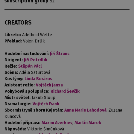
subscription group
S2
CREATORS
Libreto:
Adelheid Wette
Překlad:
Vojen Drlík
Hudební nastudování:
Jiří Štrunc
Dirigent:
Jiří Petrdlík
Režie:
Štěpán Pácl
Scéna:
Adéla Szturcová
Kostýmy:
Linda Boráros
Asistent režie:
Vojtěch Jansa
Pohybová spolupráce:
Richard Ševčík
Mistr světel:
Jakub Sloup
Dramaturgie:
Vojtěch Frank
Sbormistryně sboru Kajetán:
Anna Marie Lahodová
, Zuzana
Kuncová
Hudební příprava:
Maxim Averkiev
,
Martin Marek
Nápověda:
Viktorie Šimůnková