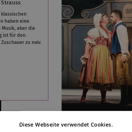
 Strauss
r klassischen
n haben eine
e Musik, aber die
 ist für den
 Zuschauer zu naiv.
Diese Webseite verwendet Cookies.