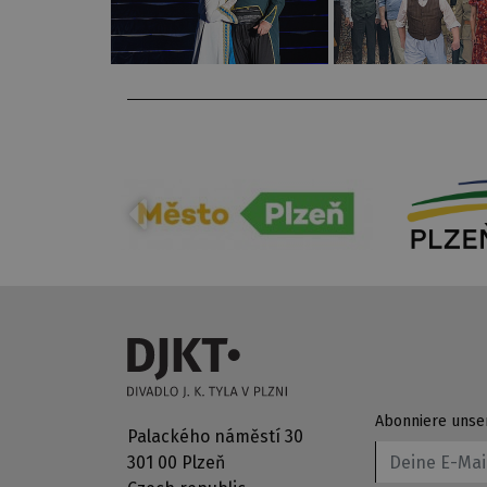
Abonniere unse
Palackého náměstí 30
301 00 Plzeň