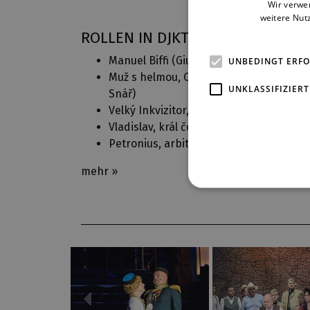
Wir verwe
weitere Nut
ROLLEN IN DJKT
Manuel Biffi (
Giuditta
)
UNBEDINGT ERF
Muž s helmou, Obchodník se vzpomínka
UNKLASSIFIZIERT
Snář
)
Velký Inkvizitor, Hermann Augustus (
Ca
Vladislav, král český (
Dalibor
)
Petronius, arbiter elegantiarum (
Quo v
mehr »