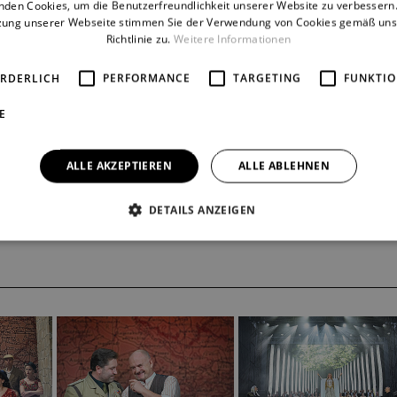
nden Cookies, um die Benutzerfreundlichkeit unserer Website zu verbessern.
zung unserer Webseite stimmen Sie der Verwendung von Cookies gemäß uns
Richtlinie zu.
Weitere Informationen
ORDERLICH
PERFORMANCE
TARGETING
FUNKTIO
mi, Žebrák (
Julietta aneb
E
ndide
)
ALLE AKZEPTIEREN
ALLE ABLEHNEN
adis
)
DETAILS ANZEIGEN