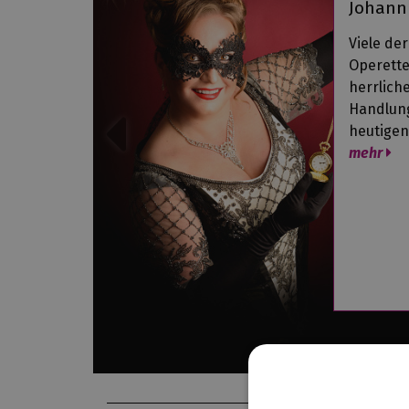
Johann
Viele de
Operette
herrlich
Handlung
heutigen
mehr