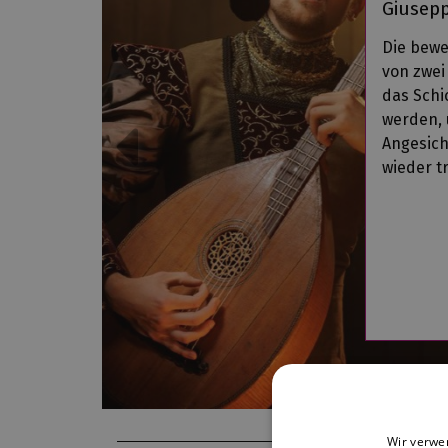
Giusepp
Die bew
von zwei
das Schi
werden, 
Angesich
wieder t
Wir verwe