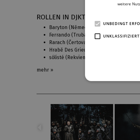
weitere Nut
ROLLEN IN DJKT
UNBEDINGT ERF
Baryton (
Německé requiem
)
Ferrando (
Trubadúr
)
UNKLASSIFIZIERT
Rarach (
Čertova stěna
)
Hrabě Des Grieux (
Manon
)
sólisté (
Rekviem v katedrále
)
mehr »