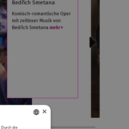
Bedřich Smetana
Komisch-romantische Oper
mit zeitloser Musik von
Bedřich Smetana
mehr
×
 Durch die
CZECH