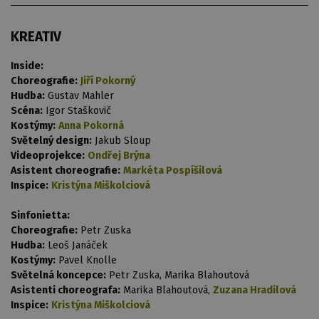
KREATIV
Inside:
Choreografie:
Jiří Pokorný
Hudba:
Gustav Mahler
Scéna:
Igor Staškovič
Kostýmy:
Anna Pokorná
Světelný design:
Jakub Sloup
Videoprojekce:
Ondřej Brýna
Asistent choreografie:
Markéta Pospíšilová
Inspice:
Kristýna Miškolciová
Sinfonietta:
Choreografie:
Petr Zuska
Hudba:
Leoš Janáček
Kostýmy:
Pavel Knolle
Světelná koncepce:
Petr Zuska, Marika Blahoutová
Asistenti choreografa:
Marika Blahoutová,
Zuzana Hradilová
Inspice:
Kristýna Miškolciová