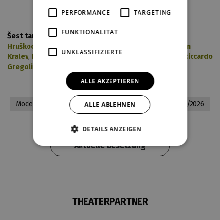
PERFORMANCE
TARGETING
FUNKTIONALITÄT
Šest tanců:
Sara Antikainen
,
Shiori Nirasawa
,
Jarmila
Hruškociová
,
Margarida Gonçalves
,
Karel Audy
,
Kristian
UNKLASSIFIZIERTE
Kralev
,
Richard Ševčík
,
Mátyás Sántha
,
Nicoló Marchi
,
Riccardo
Gregolin
ALLE AKZEPTIEREN
Moderne Verarbeitung
Ballett
Premieren 2025/2026
ALLE ABLEHNEN
DETAILS ANZEIGEN
Aktuelle Besetzung
THEATERPARTNER