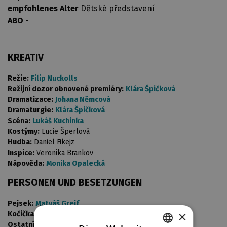
empfohlenes Alter
Dětské představení
ABO
-
KREATIV
Režie:
Filip Nuckolls
Režijní dozor obnovené premiéry:
Klára Špičková
Dramatizace:
Johana Němcová
Dramaturgie:
Klára Špičková
Scéna:
Lukáš Kuchinka
Kostýmy:
Lucie Šperlová
Hudba:
Daniel Fikejz
Inspice:
Veronika Brankov
Nápověda:
Monika Opalecká
PERSONEN UND BESETZUNGEN
Pejsek:
Matyáš Greif
×
Kočička:
Eliška Vocelová
Ostatní role:
Jaroslav Matějka