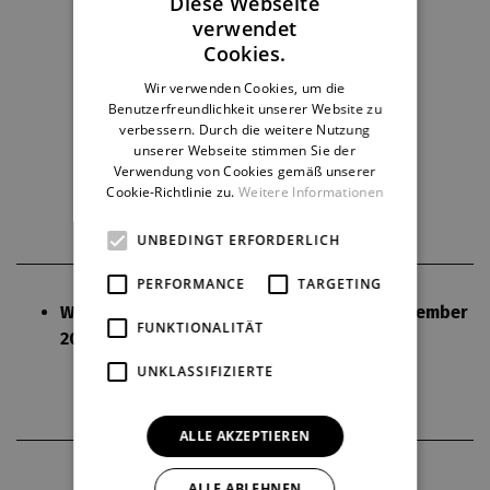
Diese Webseite
verwendet
CZECH
Cookies.
ENGLISH
Premieren 2025/2026
Kinder
Wir verwenden Cookies, um die
Benutzerfreundlichkeit unserer Website zu
GERMAN
verbessern. Durch die weitere Nutzung
unserer Webseite stimmen Sie der
Aktuelle Besetzung
Verwendung von Cookies gemäß unserer
Cookie-Richtlinie zu.
Weitere Informationen
UNBEDINGT ERFORDERLICH
PERFORMANCE
TARGETING
Wiederaufnahme der Premiere am 27. September
FUNKTIONALITÄT
2025 auf der Kleinen Bühne.
UNKLASSIFIZIERTE
ALLE AKZEPTIEREN
THEATERPARTNER
ALLE ABLEHNEN