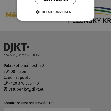
DETAILS ANZEIGEN
Palackého náměstí 30
301 00 Plzeň
Czech republic
+420 378 038 190
vstupenky@djkt.eu
Abonniere unseren Newsletter