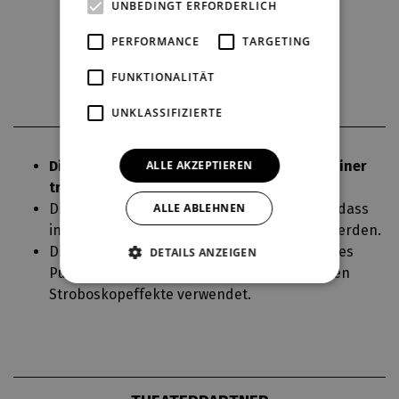
UNBEDINGT ERFORDERLICH
PERFORMANCE
TARGETING
Aktuelle Besetzung
FUNKTIONALITÄT
UNKLASSIFIZIERTE
ALLE AKZEPTIEREN
Die Produktion beginnt mit einem Intro - einer
traditionellen Teezeremonie.
ALLE ABLEHNEN
Die Zuschauer werden darauf hingewiesen, dass
in der Produktion Tabakwaren verwendet werden.
Die Produktion ist nicht für lichtempfindliches
DETAILS ANZEIGEN
Publikum geeignet. In der Produktion werden
Stroboskopeffekte verwendet.