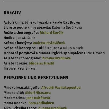
KREATIV
Autoři knihy:
Mineko Iwasaki a Rande Gail Brown
Libreto podle knihy upravila:
Kateřina Ševčíková
Režie a choreografie:
Richard Ševčík
Hudba:
Jan Matásek
Scéna a kostýmy:
Andrea Pavlovičová
Světelná koncepce:
Lukáš Kellner a Jakub Nosek
Odborná pohybová a dramaturgická spolupráce:
Lucie Hayashi
Asistent choreografie:
Zuzana Hradilová
Asistent režie:
Miroslav Hradil
Inspice:
Petr Šmaus
PERSONEN UND BESETZUNGEN
Mineko Iwasaki, gejša:
Afroditi Vasilakopoulou
Mineko dítě:
Shiori Nirasawa
Madam Oima:
Jana Kubátová
Mama Masako:
Sara Antikainen
Aiko, učitelka tance:
Zuzana Hradilová