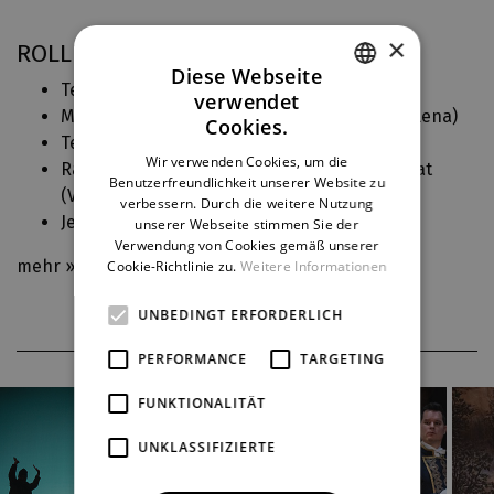
×
ROLLEN IN DJKT
Diese Webseite
Tenor (
Jsem kněžna bláznů
)
verwendet
CZECH
Muži z Magury, Vratko (zpěv) (
Radúz a Mahulena
)
Cookies.
Tenor 2 (
Česká mše vánoční
)
ENGLISH
Wir verwenden Cookies, um die
Raoul de Saint-Brioche, francouzský diplomat
Benutzerfreundlichkeit unserer Website zu
GERMAN
(
Veselá vdova
)
verbessern. Durch die weitere Nutzung
Jean (
Šelma sedlák
)
unserer Webseite stimmen Sie der
Verwendung von Cookies gemäß unserer
mehr »
Cookie-Richtlinie zu.
Weitere Informationen
UNBEDINGT ERFORDERLICH
PERFORMANCE
TARGETING
FUNKTIONALITÄT
UNKLASSIFIZIERTE