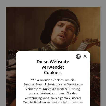
×
Diese Webseite
verwendet
CZECH
Cookies.
ENGLISH
Wir verwenden Cookies, um die
Benutzerfreundlichkeit unserer Website zu
GERMAN
verbessern. Durch die weitere Nutzung
unserer Webseite stimmen Sie der
Verwendung von Cookies gemäß unserer
Cookie-Richtlinie zu.
Weitere Informationen