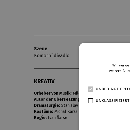
Szene
Premiere
Komorní divadlo
3. 3. 1968
Wir verwe
weitere Nut
KREATIV
UNBEDINGT ERF
Urheber von Musik:
Miloš Pospíšil
Autor der Übersetzung:
Jiří Mucha
UNKLASSIFIZIERT
Dramaturgie:
Stanislav Bor
Kostüme:
Michal Karas / Eva Štěpánková
Regie:
Ivan Šarše