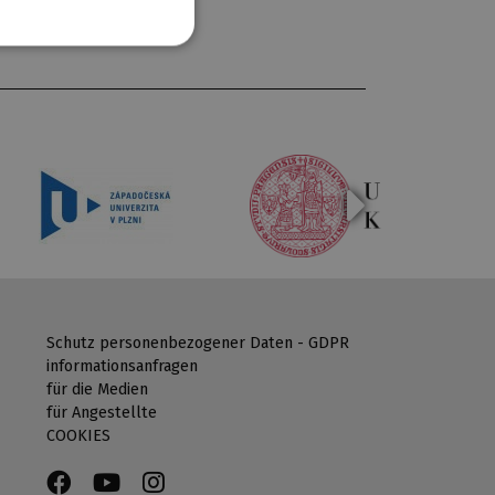
Schutz personenbezogener Daten - GDPR
informationsanfragen
für die Medien
für Angestellte
COOKIES