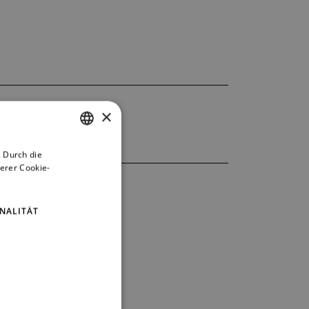
×
 Durch die
CZECH
erer Cookie-
ENGLISH
GERMAN
NALITÄT