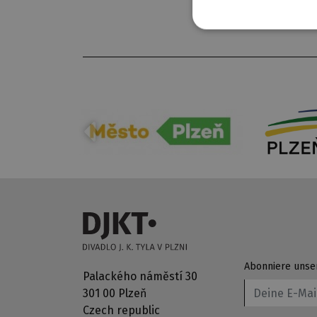
Abonniere unse
Palackého náměstí 30
301 00 Plzeň
Czech republic