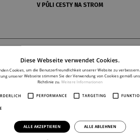
V PŮLI CESTY NA STROM
Dernière
Reprise
Diese Webseite verwendet Cookies.
4. 6. 1968
25
nden Cookies, um die Benutzerfreundlichkeit unserer Website zu verbessern.
zung unserer Webseite stimmen Sie der Verwendung von Cookies gemäß uns
Richtlinie zu.
Weitere Informationen
ORDERLICH
PERFORMANCE
TARGETING
FUNKTIO
E
ALLE AKZEPTIEREN
ALLE ABLEHNEN