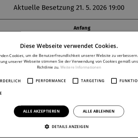
Aktuelle Besetzung 21. 5. 2026 19:00
Anfang
rosse Theater
19:00
Diese Webseite verwendet Cookies.
se
empfohlenes Alter
od 15 let
nden Cookies, um die Benutzerfreundlichkeit unserer Website zu verbessern.
zung unserer Webseite stimmen Sie der Verwendung von Cookies gemäß uns
Richtlinie zu.
Weitere Informationen
PERSONEN UND BESET
ORDERLICH
PERFORMANCE
TARGETING
FUNKTIO
Heathcliff:
Matyáš Darnady
E
á
Catherine, Cate:
Klára Kuchink
Edgar:
Libor Stach
Isabell:
Eliška Vocelová
ALLE AKZEPTIEREN
ALLE ABLEHNEN
Hindley:
Vladimír Pokorný
Nelly:
Zuzana Ščerbová
DETAILS ANZEIGEN
Joseph:
Zdeněk Hruška
Francis:
Nicole Tisotová