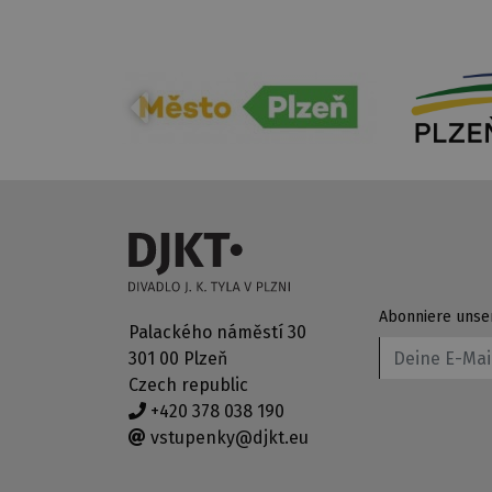
Abonniere unse
Palackého náměstí 30
301 00 Plzeň
Czech republic
+420 378 038 190
vstupenky@djkt.eu