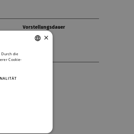
Vorstellungsdauer
140 min
×
ABO
K3
 Durch die
CZECH
erer Cookie-
ENGLISH
GERMAN
ZUNGEN
NALITÄT
ová