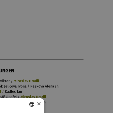
ZUNGEN
Viktor /
Miroslav Hradil
):
Jeličová Ivona / Pešková Alena j.h.
d
/ Kadlec Jan
háč Ondřej /
Miroslav Hradil
×
rovský Marek / Rybicki Dan
 Vajshajplová Vanda
/ Hos Petr