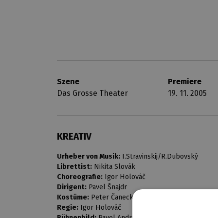
Szene
Premiere
Das Grosse Theater
19. 11. 2005
KREATIV
Urheber von Musik:
I.Stravinskij/R.Dubovský
Librettist:
Nikita Slovák
Choreografie:
Igor Holováč
Dirigent:
Pavel Šnajdr
Kostüme:
Peter Čanecký
Regie:
Igor Holováč
Bühnenbild:
Pavol Andraško