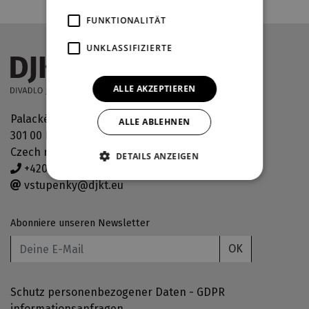
FUNKTIONALITÄT
UNKLASSIFIZIERTE
ALLE AKZEPTIEREN
Palackého náměstí 30
ALLE ABLEHNEN
301 00 Plzeň
Czech republic
DETAILS ANZEIGEN
+420 378 038 190
vstupenky@djkt.eu
Abonniere unseren Newsletter
OK
Schutz personenbezogener Daten - GDPR
informationsanfragen