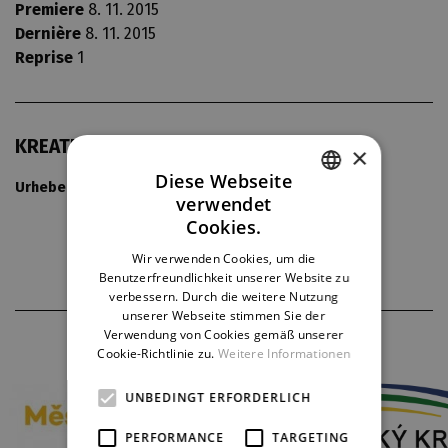
Premiere
8. 11. 2015
Dernière
8. 11. 2015
Reprise
1
KREATIV
×
Diese Webseite
Urheber von Musik:
různí
verwendet
CZECH
Cookies.
ENGLISH
Wir verwenden Cookies, um die
Benutzerfreundlichkeit unserer Website zu
GERMAN
verbessern. Durch die weitere Nutzung
unserer Webseite stimmen Sie der
Verwendung von Cookies gemäß unserer
THEATERPARTNER
Cookie-Richtlinie zu.
Weitere Informationen
UNBEDINGT ERFORDERLICH
PERFORMANCE
TARGETING