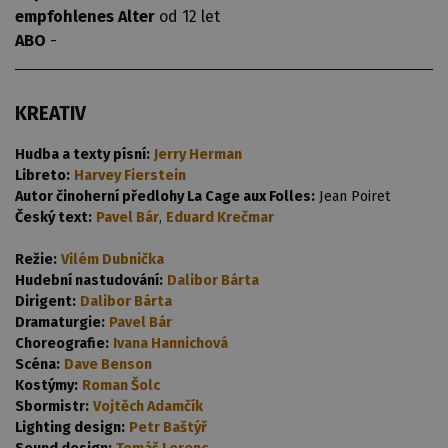
empfohlenes Alter
od 12 let
ABO
-
KREATIV
Hudba a texty písní:
Jerry Herman
Libreto:
Harvey Fierstein
Autor činoherní předlohy La Cage aux Folles:
Jean Poiret
Český text:
Pavel Bár
,
Eduard Krečmar
Režie:
Vilém Dubnička
Hudební nastudování:
Dalibor Bárta
Dirigent:
Dalibor Bárta
Dramaturgie:
Pavel Bár
Choreografie:
Ivana Hannichová
Scéna:
Dave Benson
Kostýmy:
Roman Šolc
Sbormistr:
Vojtěch Adamčík
Lighting design:
Petr Baštýř