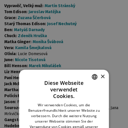
Vypravěč, Velký muž:
Martin Stránský
Tom Edison:
Jaroslav Matějka
Grace:
Zuzana Ščerbová
Starý Thomas Edison:
Josef Nechutný
Ben:
Matyáš Darnady
Chuck:
Zdeněk Hruška
Matka Ginger:
Monika Švábová
Vera:
Kamila Šmejkalová
Olivia:
Lucie Domesová
June:
Nicole Tisotová
Bill Henson:
Marek Mikulášek
Liz Hensonová:
Klára Kuchinková
×
Paní Hensonová:
Jana Kubátová
Diese Webseite
Jack Mckay:
Miloslav Krejsa
verwendet
Martha:
Eliška Vocelová
CZECH
Cookies.
Policista:
Jakub Čech*
ENGLISH
Jason:
Filip Novák*
Wir verwenden Cookies, um die
Sourozenci Jasona:
Vojtěch Brankov j.h., Bernard Klíma*, Jana
Benutzerfreundlichkeit unserer Website zu
GERMAN
Mrkvičková*, Rostislav Ševčík*, Isabela Šmídovcová*
verbessern. Durch die weitere Nutzung
Gangsteři:
Matyáš Greif
, Jakub Čech*, David Štěpán*
unserer Webseite stimmen Sie der
Hudebník:
Matěj Podroužek j.h.
Verwendung von Cookies gemäß unserer