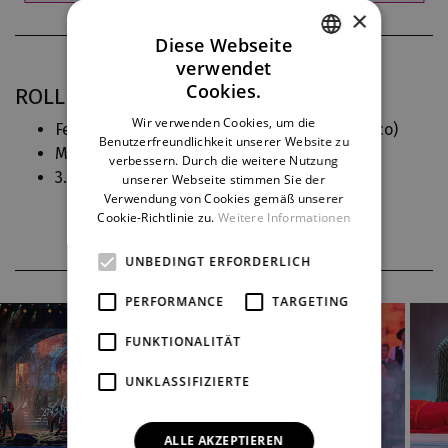
×
Diese Webseite
verwendet
CZECH
Cookies.
ROLLEN IN DJKT
ENGLISH
Wir verwenden Cookies, um die
Fenena, Nabuchodonosorova dcera (
Nabucco
)
Benutzerfreundlichkeit unserer Website zu
GERMAN
Múza, Nicklausse (
Hoffmannovy povídky
)
verbessern. Durch die weitere Nutzung
3. žínka (
Rusalka
)
unserer Webseite stimmen Sie der
Verwendung von Cookies gemäß unserer
Cookie-Richtlinie zu.
Weitere Informationen
UNBEDINGT ERFORDERLICH
PERFORMANCE
TARGETING
FUNKTIONALITÄT
UNKLASSIFIZIERTE
ALLE AKZEPTIEREN