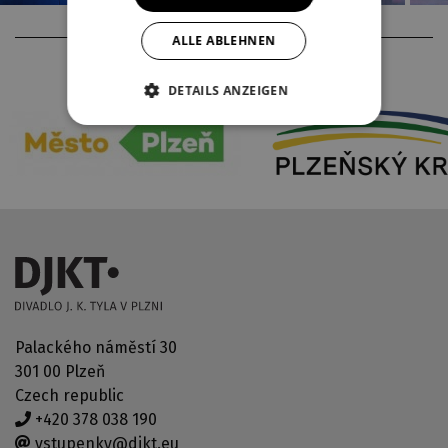
ALLE ABLEHNEN
THEATERPARTNER
DETAILS ANZEIGEN
Palackého náměstí 30
301 00 Plzeň
Czech republic
+420 378 038 190
vstupenky@djkt.eu