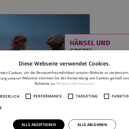
HÄNSEL UND
GRETEL
Engelbert Humperdinck
Diese Webseite verwendet Cookies.
Beliebte Märchenoper für
nden Cookies, um die Benutzerfreundlichkeit unserer Website zu verbessern.
die ganze Familie
mehr
zung unserer Webseite stimmen Sie der Verwendung von Cookies gemäß uns
Richtlinie zu.
Weitere Informationen
ORDERLICH
PERFORMANCE
TARGETING
FUNKTIO
E
ALLE AKZEPTIEREN
ALLE ABLEHNEN