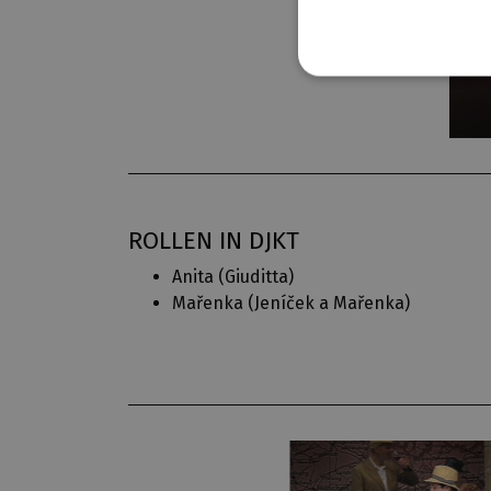
ROLLEN IN DJKT
Anita (
Giuditta
)
Mařenka (
Jeníček a Mařenka
)