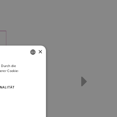
×
 Durch die
CZECH
erer Cookie-
ENGLISH
GERMAN
NALITÄT