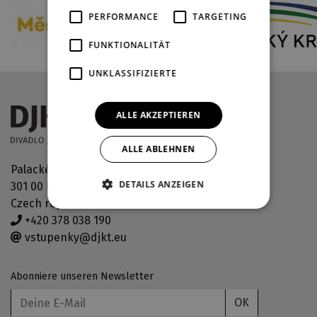
PERFORMANCE
TARGETING
FUNKTIONALITÄT
UNKLASSIFIZIERTE
ALLE AKZEPTIEREN
ALLE ABLEHNEN
Palackého náměstí 30
DETAILS ANZEIGEN
301 00 Plzeň
Czech republic
+420 378 038 190
vstupenky@djkt.eu
Abonniere unseren Newsletter
OK