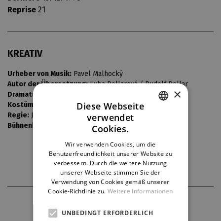
Reprise
21
KREATIV
Urheber von Musik:
Pavel Malhocký
Autor der Übersetzung:
Luba Pellarová / Rudolf Pellar
×
Dramaturgie:
Marie Caltová
Diese Webseite
Kostüme:
Josef Jelínek
Regie:
Jan Novák
verwendet
CZECH
Bühnenbild:
Jaroslav Malina
Cookies.
ENGLISH
Wir verwenden Cookies, um die
Benutzerfreundlichkeit unserer Website zu
GERMAN
verbessern. Durch die weitere Nutzung
unserer Webseite stimmen Sie der
Verwendung von Cookies gemäß unserer
Cookie-Richtlinie zu.
Weitere Informationen
THEATERPARTNER
UNBEDINGT ERFORDERLICH