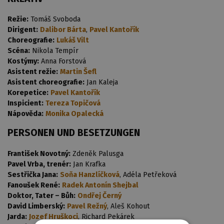
Režie:
Tomáš Svoboda
Dirigent:
Dalibor Bárta
,
Pavel Kantořík
Choreografie:
Lukáš Vilt
Scéna:
Nikola Tempír
Kostýmy:
Anna Forstová
Asistent režie:
Martin Šefl
Asistent choreografie:
Jan Kaleja
Korepetice:
Pavel Kantořík
Inspicient:
Tereza Topičová
Nápověda:
Monika Opalecká
PERSONEN UND BESETZUNGEN
František Novotný:
Zdeněk Palusga
Pavel Vrba, trenér:
Jan Krafka
Sestřička Jana:
Soňa Hanzlíčková
, Adéla Petřeková
Fanoušek René:
Radek Antonín Shejbal
Doktor, Tater – Bůh:
Ondřej Černý
David Limberský:
Pavel Režný
, Aleš Kohout
Jarda:
Jozef Hruškoci
, Richard Pekárek