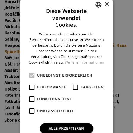
×
Horváth:
Martin Šefl
Jiráček:
Lukáš Ondruš
Diese Webseite
Kozáčik:
Adam Rezner
verwendet
CZECH
Paclík, Rozhodčí:
Roman Krebs
, Miro Grisa
Cookies.
Michala (Limberská):
Kateřina Chrenková
ENGLISH
Karolína:
Kateřina Herčíková
Wir verwenden Cookies, um die
Sabina, Penalta:
Kristýna Bečvářová
Benutzerfreundlichkeit unserer Website zu
GERMAN
verbessern. Durch die weitere Nutzung
Hospodská Mamina, Liga:
Venuše Zaoralová Dvořáková
,
Hana
unserer Webseite stimmen Sie der
Spinethová
Verwendung von Cookies gemäß unserer
Míč:
Jan Kaleja
Cookie-Richtlinie zu.
Weitere Informationen
Gól:
Petr Ryšavý
Masér:
Václav Kolář
UNBEDINGT ERFORDERLICH
Traktorista:
Evžen Engler
Míra Bosák:
Míra Bosák
PERFORMANCE
TARGETING
Holky:
Simona Lebedová,
Lucie Zvoníková
, Jana Kalinská,
Kateřina Steinerová, Andrea Svobodová, a dámy baletu DJKT
FUNKTIONALITÄT
Fotbalisté a fanoušci:
Jan Čížek, Daniel Frídel, Martin Hucl,
Jakub Moulis, Petr Sattler, Stanislav Tynkl, Stanislav Velík
UNKLASSIFIZIERTE
Fanoušci:
Monika Opalecká
, Evžen Engler,
Václav Kolář
Sbor a orchestr souboru muzikálu a operety DJKT
ALLE AKZEPTIEREN