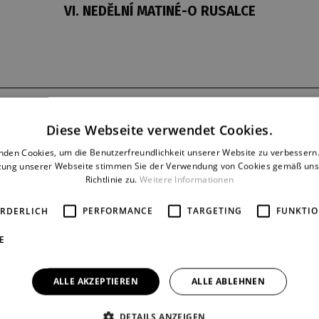
VI. NEDĚLNÍ MATINÉ-O RUSALCE
Dernière
Reprise
Diese Webseite verwendet Cookies.
11. 3. 2012
1
nden Cookies, um die Benutzerfreundlichkeit unserer Website zu verbessern.
zung unserer Webseite stimmen Sie der Verwendung von Cookies gemäß uns
Richtlinie zu.
Weitere Informationen
ORDERLICH
PERFORMANCE
TARGETING
FUNKTIO
E
ALLE AKZEPTIEREN
ALLE ABLEHNEN
DETAILS ANZEIGEN