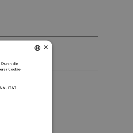
×
 Durch die
CZECH
erer Cookie-
ENGLISH
GERMAN
NALITÄT