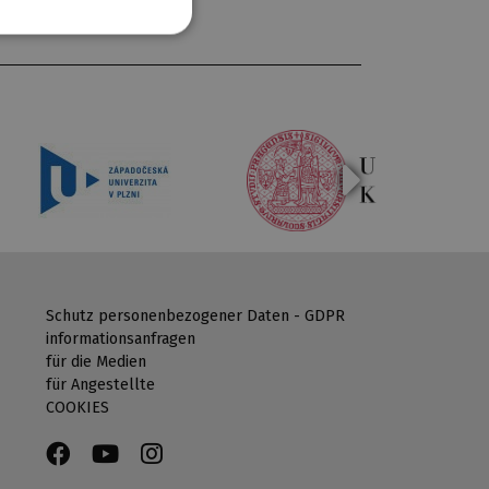
Schutz personenbezogener Daten - GDPR
informationsanfragen
für die Medien
für Angestellte
COOKIES