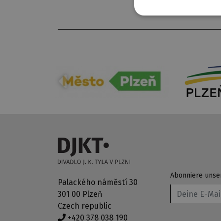
Abonniere unse
Palackého náměstí 30
301 00 Plzeň
Czech republic
+420 378 038 190