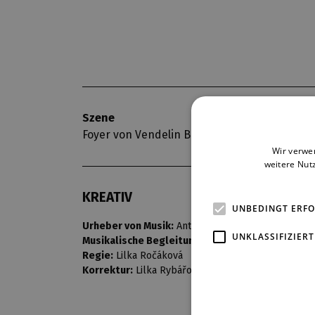
Szene
Premiere
Foyer von Vendelin Budil
11. 3. 2012
Wir verwe
weitere Nut
KREATIV
UNBEDINGT ERF
Urheber von Musik:
Antonín Dvořák
UNKLASSIFIZIERT
Musikalische Begleitung:
Ivana Janečková
Regie:
Lilka Ročáková
Korrektur:
Lilka Rybářová Ročáková