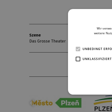
Wir verwe
weitere Nut
Szene
Premiere
Das Grosse Theater
13. 12. 1997
UNBEDINGT ERF
UNKLASSIFIZIERT