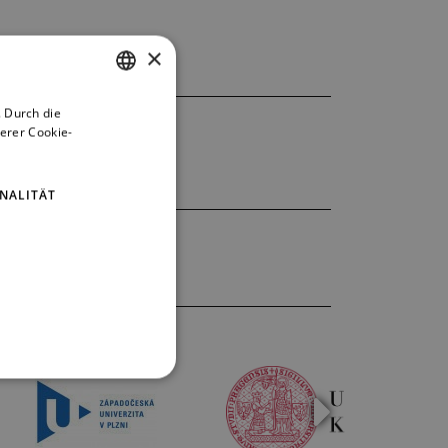
×
 Durch die
CZECH
erer Cookie-
ENGLISH
GERMAN
NALITÄT