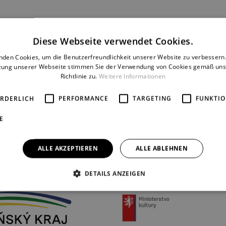
Diese Webseite verwendet Cookies.
nden Cookies, um die Benutzerfreundlichkeit unserer Website zu verbessern.
zung unserer Webseite stimmen Sie der Verwendung von Cookies gemäß uns
Dernière
Richtlinie zu.
Weitere Informationen
14. 12. 1997
ORDERLICH
PERFORMANCE
TARGETING
FUNKTIO
E
ALLE AKZEPTIEREN
ALLE ABLEHNEN
THEATERPARTNER
DETAILS ANZEIGEN