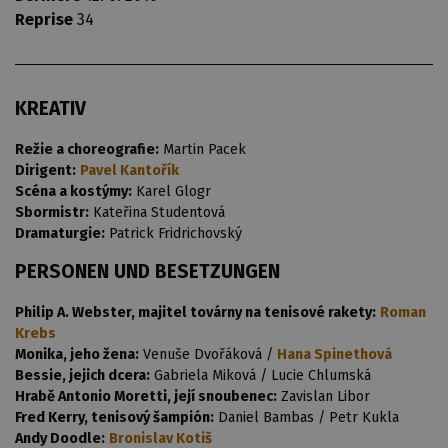
Reprise
34
KREATIV
Režie a choreografie:
Martin Pacek
Dirigent:
Pavel Kantořík
Scéna a kostýmy:
Karel Glogr
Sbormistr:
Kateřina Studentová
Dramaturgie:
Patrick Fridrichovský
PERSONEN UND BESETZUNGEN
Philip A. Webster, majitel továrny na tenisové rakety:
Roman
Krebs
Monika, jeho žena:
Venuše Dvořáková /
Hana Spinethová
Bessie, jejich dcera:
Gabriela Miková / Lucie Chlumská
Hrabě Antonio Moretti, její snoubenec:
Zavislan Libor
Fred Kerry, tenisový šampión:
Daniel Bambas / Petr Kukla
Andy Doodle:
Bronislav Kotiš