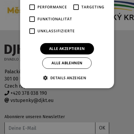
PERFORMANCE
TARGETING
FUNKTIONALITÄT
UNKLASSIFIZIERTE
ALLE AKZEPTIEREN
ALLE ABLEHNEN
Palackého náměstí 30
DETAILS ANZEIGEN
301 00 Plzeň
Czech republic
+420 378 038 190
vstupenky@djkt.eu
Abonniere unseren Newsletter
OK