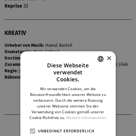
Reprise
33
KREATIV
Urheber von Musik:
Hanuš Bartoň
Dramaturgie:
Marie Caltová
×
Kostüme:
Ivana Brádková
Diese Webseite
Zusammenarbeit bei Bewegungsgestalltung:
Vlastimil Jílek
Regie:
Jakub Korčák
verwendet
CZECH
Bühnenbild:
Karel Glogr
Cookies.
ENGLISH
Wir verwenden Cookies, um die
Benutzerfreundlichkeit unserer Website zu
GERMAN
verbessern. Durch die weitere Nutzung
unserer Webseite stimmen Sie der
Verwendung von Cookies gemäß unserer
Cookie-Richtlinie zu.
Weitere Informationen
THEATERPARTNER
UNBEDINGT ERFORDERLICH