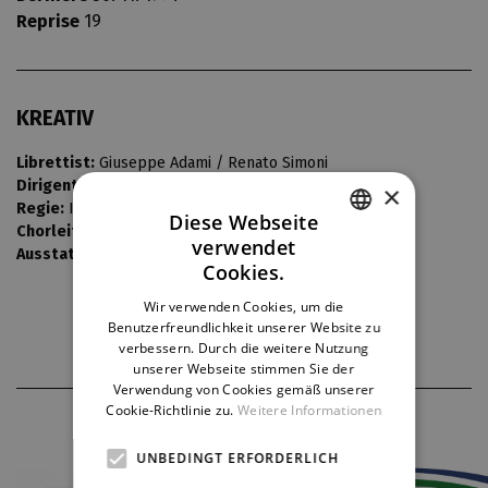
Reprise
19
KREATIV
Librettist:
Giuseppe Adami / Renato Simoni
Dirigent:
Josef Chaloupka
×
Regie:
Inge Švandová-Koutecká
Diese Webseite
Chorleiter:
Bedřich Macenauer
verwendet
Ausstattung:
Vlastimil Koutecký
CZECH
Cookies.
ENGLISH
Wir verwenden Cookies, um die
Benutzerfreundlichkeit unserer Website zu
GERMAN
verbessern. Durch die weitere Nutzung
unserer Webseite stimmen Sie der
Verwendung von Cookies gemäß unserer
Cookie-Richtlinie zu.
Weitere Informationen
THEATERPARTNER
UNBEDINGT ERFORDERLICH