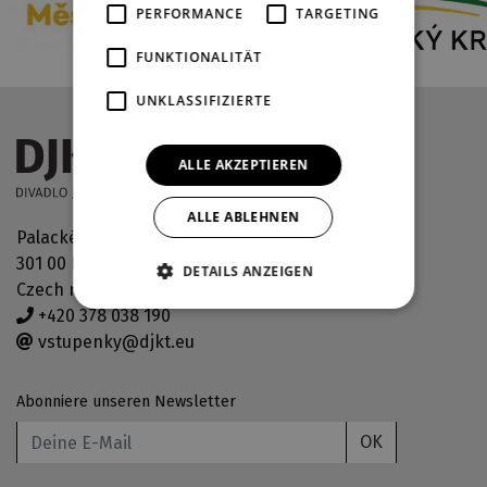
PERFORMANCE
TARGETING
FUNKTIONALITÄT
UNKLASSIFIZIERTE
ALLE AKZEPTIEREN
ALLE ABLEHNEN
Palackého náměstí 30
301 00 Plzeň
DETAILS ANZEIGEN
Czech republic
+420 378 038 190
vstupenky@djkt.eu
Abonniere unseren Newsletter
OK