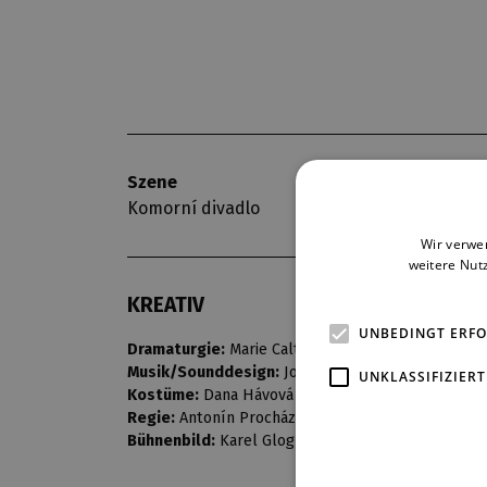
Szene
Premiere
Komorní divadlo
15. 10. 1994
Wir verwe
weitere Nut
KREATIV
UNBEDINGT ERF
Dramaturgie:
Marie Caltová
Musik/Sounddesign:
Josef Němejc
UNKLASSIFIZIERT
Kostüme:
Dana Hávová
Regie:
Antonín Procházka
Bühnenbild:
Karel Glogr