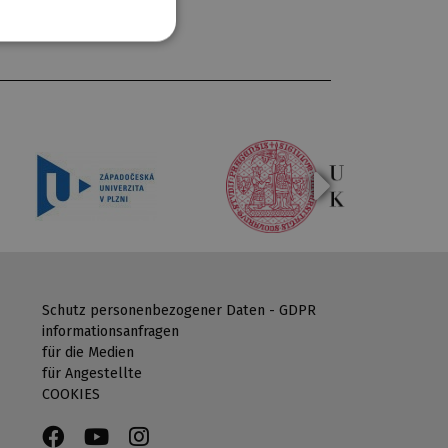
Schutz personenbezogener Daten - GDPR
informationsanfragen
für die Medien
für Angestellte
COOKIES