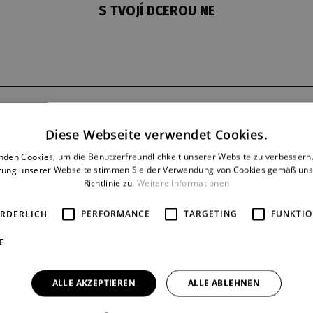
S TVOJÍ DCEROU NE
Dernière
Reprise
Diese Webseite verwendet Cookies.
14. 6. 1998
71
nden Cookies, um die Benutzerfreundlichkeit unserer Website zu verbessern.
zung unserer Webseite stimmen Sie der Verwendung von Cookies gemäß uns
Richtlinie zu.
Weitere Informationen
ORDERLICH
PERFORMANCE
TARGETING
FUNKTIO
E
ALLE AKZEPTIEREN
ALLE ABLEHNEN