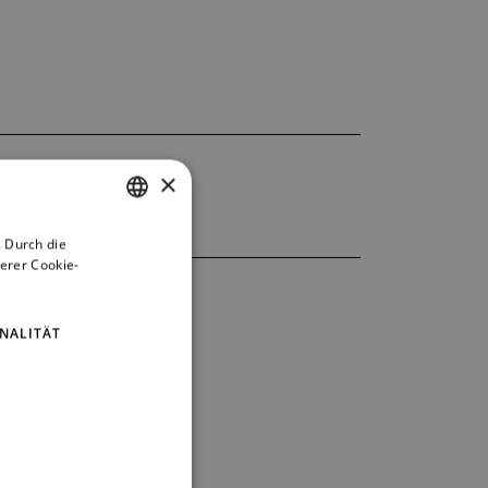
×
 Durch die
CZECH
erer Cookie-
ENGLISH
GERMAN
NALITÄT