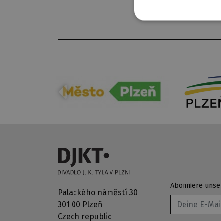
Abonniere unse
Palackého náměstí 30
301 00 Plzeň
Czech republic