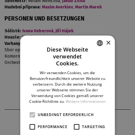
Sbormistr:
Miriam Němcová,
Jakub Zicha
Hudební příprava:
Maxim Averkiev
,
Martin Marek
PERSONEN UND BESETZUNGEN
Sólisté:
Ivana Veberová
,
Jiří Hájek
Housle:
Martin Kos
×
Varhany:
Aleš Nosek
Diese Webseite
Sbor opery DJKT
verwendet
Komorní sbor Pražské konzervatoře
CZECH
Cookies.
Orchestr opery DJKT
ENGLISH
Wir verwenden Cookies, um die
Benutzerfreundlichkeit unserer Website zu
GERMAN
verbessern. Durch die weitere Nutzung
Konzert Ausführung
Einzige Aufführung
unserer Webseite stimmen Sie der
Verwendung von Cookies gemäß unserer
Cookie-Richtlinie zu.
Weitere Informationen
UNBEDINGT ERFORDERLICH
FOTOS AUS DER PRODUKTION
PERFORMANCE
TARGETING