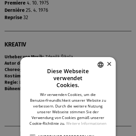
Premiere
4. 10. 1975
Dernière
25. 4. 1976
Reprise
32
KREATIV
Urheber von Musik:
Zdeněk Šikola
×
Autor der Übersetzung:
Tamara Sýkorová
Choreografie:
Věra Sudková
Diese Webseite
Kostüme:
Alena Balejová
verwendet
CZECH
Regie:
Lída Engelová
Cookies.
Bühnenbild:
Jan Dušek
ENGLISH
Wir verwenden Cookies, um die
Benutzerfreundlichkeit unserer Website zu
GERMAN
verbessern. Durch die weitere Nutzung
unserer Webseite stimmen Sie der
Verwendung von Cookies gemäß unserer
Cookie-Richtlinie zu.
Weitere Informationen
THEATERPARTNER