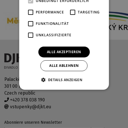
UNBEDINGT ERFORDERLICH
PERFORMANCE
TARGETING
FUNKTIONALITÄT
UNKLASSIFIZIERTE
ALLE AKZEPTIEREN
ALLE ABLEHNEN
Palackého náměstí 30
DETAILS ANZEIGEN
301 00 Plzeň
Czech republic
+420 378 038 190
vstupenky@djkt.eu
Abonniere unseren Newsletter