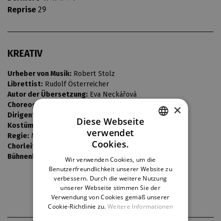
Reprise
29
KREATIV
Urheber von Musik:
Robert Stolz
Librettist:
Rudolf Österreicher
Autor der Übersetzung:
Eva Neckářová
Choreografie:
Gustav Voborník
×
Dirigent:
Ivo Pavelka
Diese Webseite
Kostüme:
Jarmila Křížková
verwendet
Regie:
Miroslav Doutlík
CZECH
Cookies.
Chorleiter:
Jaroslav Buďárek
ENGLISH
Bühnenbild:
Otakar Schindler
Wir verwenden Cookies, um die
Benutzerfreundlichkeit unserer Website zu
GERMAN
verbessern. Durch die weitere Nutzung
unserer Webseite stimmen Sie der
Verwendung von Cookies gemäß unserer
Cookie-Richtlinie zu.
Weitere Informationen