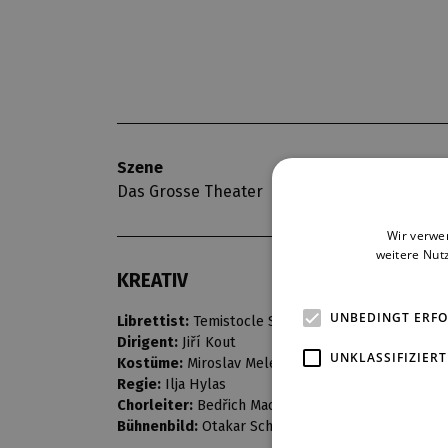
Szene
Premiere
Das Grosse Theater
30. 12. 1967
Wir verwe
weitere Nut
KREATIV
UNBEDINGT ERF
Librettist:
Temistocle Solera
Dirigent:
Jiří Kout
UNKLASSIFIZIERT
Kostüme:
Miroslav Melena
Regie:
Ilja Hylas
Chorleiter:
Bedřich Macenauer
Bühnenbild:
Otakar Schindler