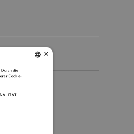
×
 Durch die
CZECH
erer Cookie-
ENGLISH
GERMAN
NALITÄT