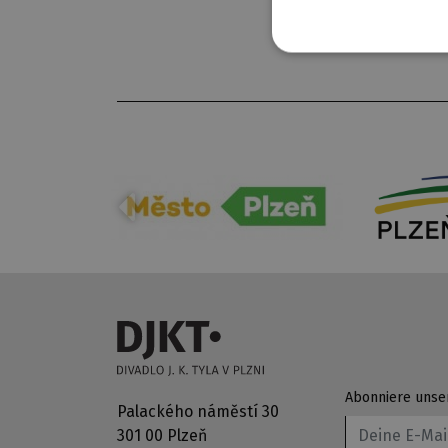
Abonniere unse
Palackého náměstí 30
301 00 Plzeň