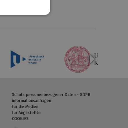
Schutz personenbezogener Daten - GDPR
informationsanfragen
für die Medien
für Angestellte
COOKIES