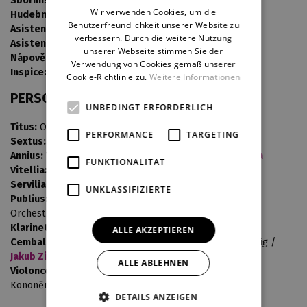
Sbormistr:
Jakub Zicha
ENGLISH
Wir verwenden Cookies, um die
Hudební příprava:
Maxim Averkiev
,
Martin Marek
Benutzerfreundlichkeit unserer Website zu
GERMAN
Asistent režie:
Josef Doležal
,
Michal Lieberzeit
verbessern. Durch die weitere Nutzung
Asistent dirigenta:
Jakub Zicha
unserer Webseite stimmen Sie der
Nápověda:
Viktorie Šimůnková
Verwendung von Cookies gemäß unserer
Inspice:
Petra Kuldová Tolašová
Cookie-Richtlinie zu.
Weitere Informationen
PERSONEN UND BESETZUNGEN
UNBEDINGT ERFORDERLICH
Titus:
Ondřej Benek /
Marek Žihla
PERFORMANCE
TARGETING
Sextus:
Markéta Cukrová
/
Jana Piorecká
Annius:
Veronika Hajnová /
Barbora de Nunes-Cambraia
FUNKTIONALITÄT
Vitellia:
Lenka Pavlovič / Barbora Perná
Servilia:
Becca Conviser
/
Zuzana Koś Kopřivová
UNKLASSIFIZIERTE
Publius:
Jakub Hliněnský
/ Michal Marhold
Orchestr opery DJKT, Sbor opery DJKT
Klarinetové sólo:
Josef Sonnek / Milan Srb
ALLE AKZEPTIEREN
Cembalo:
Maxim Averkiev
/
Martin Marek
/ Bastian Uhlig /
Jakub Zicha
ALLE ABLEHNEN
Violoncello:
Ulrike Becker / Zachar Fedorov / Světlana
Kononěnko
DETAILS ANZEIGEN