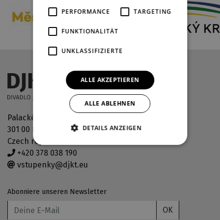
PERFORMANCE
TARGETING
FUNKTIONALITÄT
UNKLASSIFIZIERTE
ALLE AKZEPTIEREN
ALLE ABLEHNEN
Palackého náměstí 30
DETAILS ANZEIGEN
301 00 Plzeň
Czech republic
+420 378 038 190
vstupenky@djkt.eu
Abonniere unseren Newsletter
OK