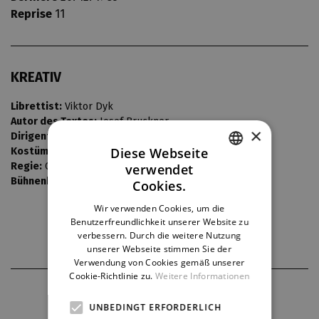
Reprise
11
KREATIV
Librettist:
Viktor Dyk
Autor des Textes:
Josef Bruckner
×
Dirigent:
Josef Chaloupka / Bedřich Macenauer
Diese Webseite
Kostüme:
Bedřich Barták
Regie:
Oldřich Kříž
verwendet
CZECH
Bühnenbild:
Vlastimil Koutecký
Cookies.
ENGLISH
Wir verwenden Cookies, um die
Benutzerfreundlichkeit unserer Website zu
GERMAN
verbessern. Durch die weitere Nutzung
unserer Webseite stimmen Sie der
Verwendung von Cookies gemäß unserer
Cookie-Richtlinie zu.
Weitere Informationen
THEATERPARTNER
UNBEDINGT ERFORDERLICH