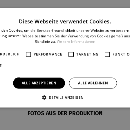
PERSONEN UND BESET
Diese Webseite verwendet Cookies.
Křemílek:
Martin Zahálka ml.
nden Cookies, um die Benutzerfreundlichkeit unserer Website zu verbessern.
Vochomůrka:
Karel Vondrášek
zung unserer Webseite stimmen Sie der Verwendung von Cookies gemäß uns
Richtlinie zu.
Weitere Informationen
Kukačka, Vodénka, Čmelák, Pa
Kočka Týna, Rak, Svatojánek:
N
ORDERLICH
PERFORMANCE
TARGETING
FUNKTIO
E
Kinder
für Schulen
ALLE AKZEPTIEREN
ALLE ABLEHNEN
DETAILS ANZEIGEN
FOTOS AUS DER PRODUKTION