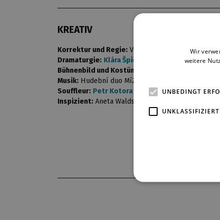
KREATIV
Korrektur und Regie:
Vladimír Čepek
Wir verwe
Dramaturgie:
Klára Špičková
weitere Nut
Bühnenbild und Kostüme:
Petra Krčmářová
Musik:
Hudební duo MíZa
Souffleur:
Petr Kotora
UNBEDINGT ERF
Inspizient:
Aneta Waldsteinová
UNKLASSIFIZIERT