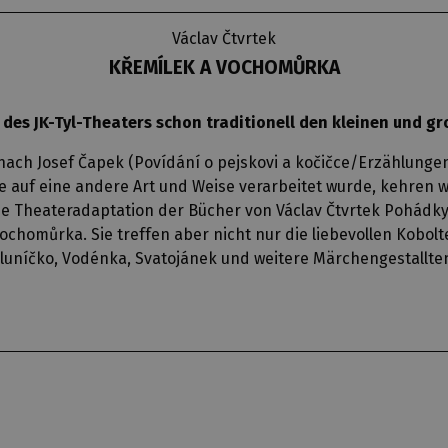
Václav Čtvrtek
KŘEMÍLEK A VOCHOMŮRKA
 des JK-Tyl-Theaters schon traditionell den kleinen und
ch Josef Čapek (Povídání o pejskovi a kočičce/Erzählunge
e auf eine andere Art und Weise verarbeitet wurde, kehren wi
e Theateradaptation der Bücher von Václav Čtvrtek Pohádk
homůrka. Sie treffen aber nicht nur die liebevollen Kobol
luníčko, Vodénka, Svatojánek und weitere Märchengestallte