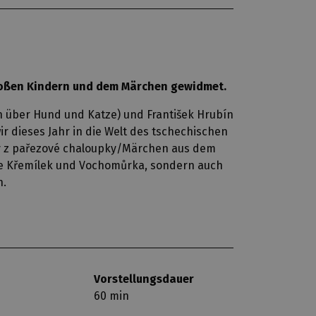
 großen Kindern und dem Märchen gewidmet.
n über Hund und Katze) und František Hrubín
r dieses Jahr in die Welt des tschechischen
y z pařezové chaloupky/Märchen aus dem
te Křemílek und Vochomůrka, sondern auch
n.
Vorstellungsdauer
60 min