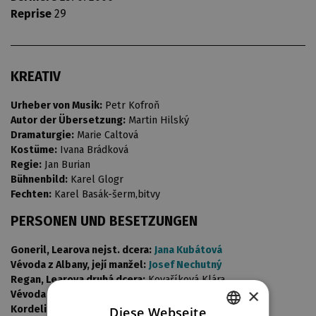
Reprise
29
KREATIV
Urheber von Musik:
Petr Kofroň
Autor der Übersetzung:
Martin Hilský
Dramaturgie:
Marie Caltová
Kostüme:
Ivana Brádková
Regie:
Jan Burian
Bühnenbild:
Karel Glogr
Fechten:
Karel Basák-šerm,bitvy
PERSONEN UND BESETZUNGEN
Goneril, Learova nejst. dcera:
Jana Kubátová
Vévoda z Albany, její manžel:
Josef Nechutný
Regan, Learova druhá dcera:
Kovaříková Klára
×
Vévoda z Cornwallu, Reg. man.:
Zindulka Jakub
Kordelie, Learova nejml. dcera:
Čermáková Ludmila
Diese Webseite