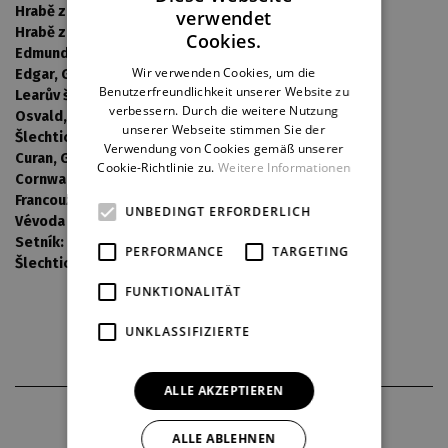
Hrabě z Kentu:
Mucha Zdeněk
verwendet
CZECH
Hrabě z Glostru:
Vrabec Viktor
Cookies.
Edmund, Glostr. nemanž. syn:
Martin Stránský
ENGLISH
Wir verwenden Cookies, um die
Edgar, Glostr. mladší syn:
Zdeněk Rohlíček
Benutzerfreundlichkeit unserer Website zu
GERMAN
Learův šašek:
Antonín Procházka
verbessern. Durch die weitere Nutzung
Osvald, Gonerilin správce:
Michal Štěrba
unserer Webseite stimmen Sie der
Šlechtic:
Štrich Michal
Verwendung von Cookies gemäß unserer
Curan, Glostrův sluha:
Miloslav Krejsa
Cookie-Richtlinie zu.
Weitere Informationen
Cornwallův sluha:
Kaška Antonín
Francouzský král:
Dubnička Vilém
UNBEDINGT ERFORDERLICH
Vévoda burgundský:
Šťastný Jakub / Šmíd Pavel
Setník:
Martin Chmelař
PERFORMANCE
TARGETING
Šlechtici, vojáci a sluhové:
externisté
FUNKTIONALITÄT
UNKLASSIFIZIERTE
ALLE AKZEPTIEREN
THEATERPARTNER
ALLE ABLEHNEN