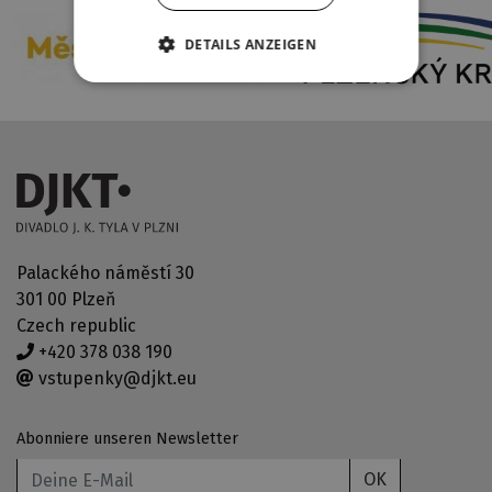
DETAILS ANZEIGEN
Palackého náměstí 30
301 00 Plzeň
Czech republic
+420 378 038 190
vstupenky@djkt.eu
Abonniere unseren Newsletter
OK