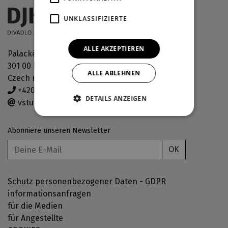
UNKLASSIFIZIERTE
ALLE AKZEPTIEREN
Palackého náměstí 30
301 00 Plzeň
ALLE ABLEHNEN
Czech republic
+420 378 038 190
DETAILS ANZEIGEN
vstupenky@djkt.eu
Abonniere unseren Newsletter
OK
Schutz personenbezogener Daten - GDPR
informationsanfragen
für die Medien
für Angestellte