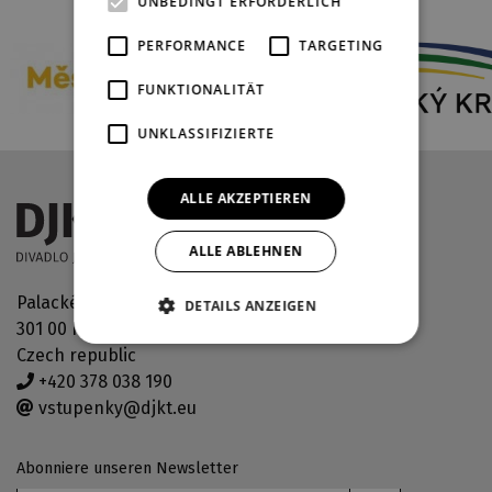
UNBEDINGT ERFORDERLICH
PERFORMANCE
TARGETING
FUNKTIONALITÄT
UNKLASSIFIZIERTE
ALLE AKZEPTIEREN
ALLE ABLEHNEN
Palackého náměstí 30
DETAILS ANZEIGEN
301 00 Plzeň
Czech republic
+420 378 038 190
vstupenky@djkt.eu
Abonniere unseren Newsletter