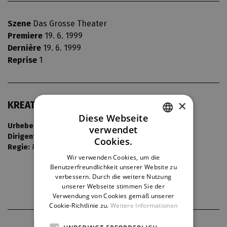
Szene
Das Grosse Theater
Premiere
19. 6. 1999
Dernière
19. 6. 1999
Reprise
1
×
KREATIV
Diese Webseite
Urheber von Musik:
různí
verwendet
CZECH
Dirigent:
Jan Štván
Cookies.
Regie:
Petr Klotz
ENGLISH
Wir verwenden Cookies, um die
Benutzerfreundlichkeit unserer Website zu
GERMAN
verbessern. Durch die weitere Nutzung
unserer Webseite stimmen Sie der
Verwendung von Cookies gemäß unserer
Cookie-Richtlinie zu.
Weitere Informationen
THEATERPARTNER