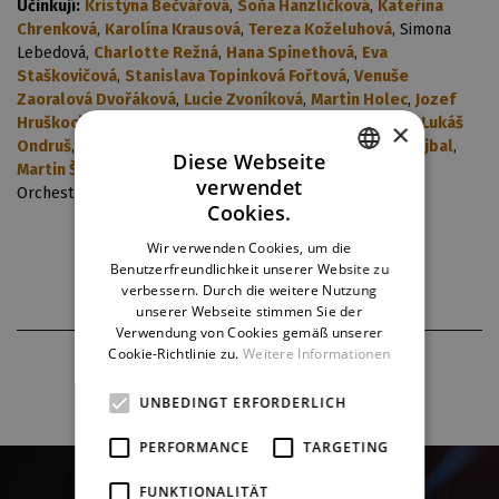
Účinkují:
Kristýna Bečvářová
,
Soňa Hanzlíčková
,
Kateřina
Chrenková
,
Karolína Krausová
,
Tereza Koželuhová
, Simona
Lebedová,
Charlotte Režná
,
Hana Spinethová
,
Eva
Staškovičová
,
Stanislava Topinková Fořtová
,
Venuše
Zaoralová Dvořáková
,
Lucie Zvoníková
,
Martin Holec
,
Jozef
Hruškoci
,
Pavel Klimenda
,
Dušan Kraus
,
Roman Krebs
,
Lukáš
×
Ondruš
,
Adam Rezner
,
Pavel Režný
,
Radek Antonín Shejbal
,
Diese Webseite
Martin Šefl
verwendet
Orchestr souboru muzikálu DJKT
CZECH
Cookies.
ENGLISH
Wir verwenden Cookies, um die
Benutzerfreundlichkeit unserer Website zu
GERMAN
verbessern. Durch die weitere Nutzung
unserer Webseite stimmen Sie der
Verwendung von Cookies gemäß unserer
Cookie-Richtlinie zu.
Weitere Informationen
FOTOS AUS DER PRODUKTION
UNBEDINGT ERFORDERLICH
PERFORMANCE
TARGETING
FUNKTIONALITÄT