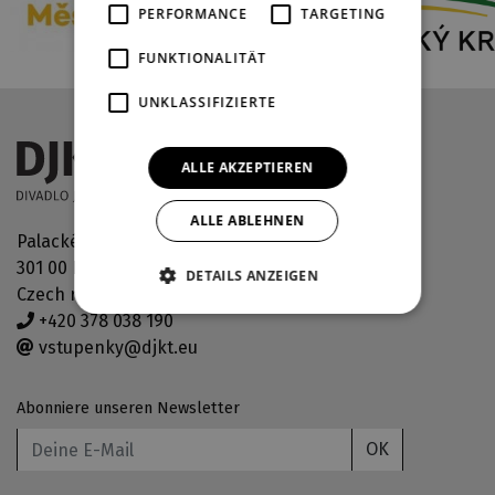
PERFORMANCE
TARGETING
FUNKTIONALITÄT
UNKLASSIFIZIERTE
ALLE AKZEPTIEREN
ALLE ABLEHNEN
Palackého náměstí 30
301 00 Plzeň
DETAILS ANZEIGEN
Czech republic
+420 378 038 190
vstupenky@djkt.eu
Abonniere unseren Newsletter
OK