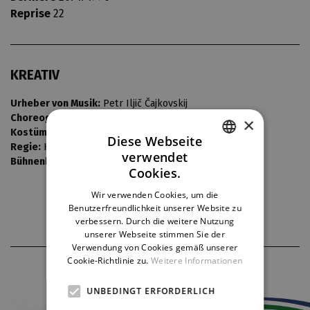
Reprise
22
KREATIV
Urheber von Musik:
Petr Iljič Čajkovskij
Choreografie:
Hana Machová
×
Kostüme:
Josef Jelínek
Diese Webseite
Regie:
Hana Machová
verwendet
Bühnenbild:
Vladimír Soukenka
CZECH
Cookies.
ENGLISH
Wir verwenden Cookies, um die
Benutzerfreundlichkeit unserer Website zu
GERMAN
verbessern. Durch die weitere Nutzung
unserer Webseite stimmen Sie der
Verwendung von Cookies gemäß unserer
Cookie-Richtlinie zu.
Weitere Informationen
THEATERPARTNER
UNBEDINGT ERFORDERLICH