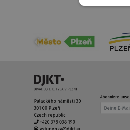
Abonniere unse
Palackého náměstí 30
301 00 Plzeň
Czech republic
+420 378 038 190
vstupenky@djkt.eu