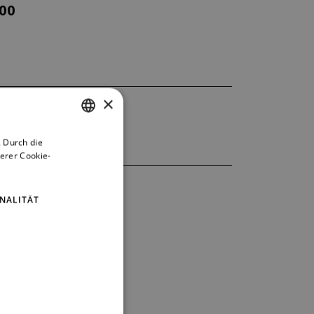
000
×
 Durch die
CZECH
erer Cookie-
ENGLISH
GERMAN
NALITÄT