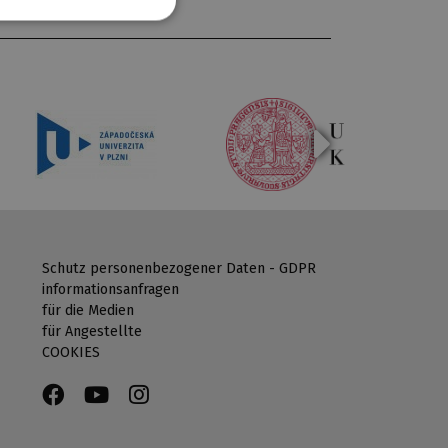
Schutz personenbezogener Daten - GDPR
informationsanfragen
für die Medien
für Angestellte
COOKIES