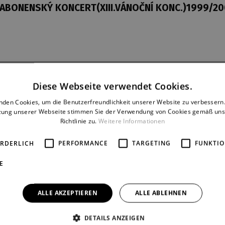
. ABONENSKÝ KONCERT(XIII.VÁNOČNÍ KONC.)1999/2
Dernière
Reprise
Diese Webseite verwendet Cookies.
16. 12. 1999
3
nden Cookies, um die Benutzerfreundlichkeit unserer Website zu verbessern.
zung unserer Webseite stimmen Sie der Verwendung von Cookies gemäß uns
Richtlinie zu.
Weitere Informationen
ORDERLICH
PERFORMANCE
TARGETING
FUNKTIO
E
ALLE AKZEPTIEREN
ALLE ABLEHNEN
DETAILS ANZEIGEN