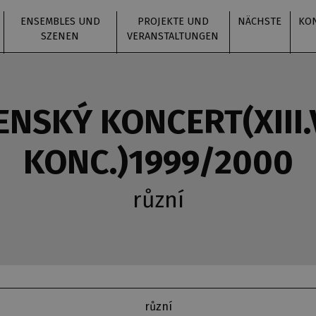
ENSEMBLES UND
PROJEKTE UND
NÄCHSTE
KO
SZENEN
VERANSTALTUNGEN
NENSKÝ KONCERT(XIII
KONC.)1999/2000
různí
různí