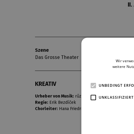
II
Szene
Premiere
Das Grosse Theater
12. 12. 1999
Wir verwe
weitere Nut
KREATIV
UNBEDINGT ERF
Urheber von Musik:
různí
UNKLASSIFIZIERT
Regie:
Erik Bezdíček
Chorleiter:
Hana Friedrichová