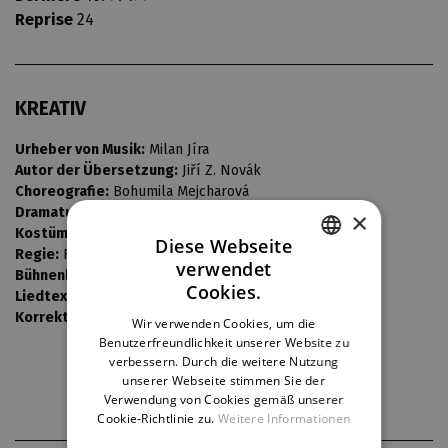
Reprise
24
KREATIV
Urheber von Musik:
Milan Jíra
Autor der Übersetzung:
Jiří Z. Novák
Choreografie:
Bohumila Mejcharová
Dramaturgie:
Marie Caltová
×
Kostüme:
Josef Jelínek
Diese Webseite
Regie:
František Laurin
verwendet
Bühnenbild:
Ivo Žídek
CZECH
Cookies.
Liedtexte:
Václav Červenka
ENGLISH
Korrektur:
František Laurin
Wir verwenden Cookies, um die
Benutzerfreundlichkeit unserer Website zu
GERMAN
verbessern. Durch die weitere Nutzung
unserer Webseite stimmen Sie der
Verwendung von Cookies gemäß unserer
Cookie-Richtlinie zu.
Weitere Informationen