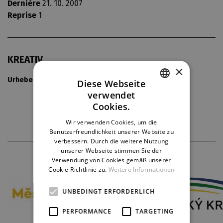
Dernière
21. 10. 2007
Reprise
1
KREATIV
×
Urheber von Musik:
různí
Diese Webseite
verwendet
CZECH
Cookies.
ENGLISH
Wir verwenden Cookies, um die
Benutzerfreundlichkeit unserer Website zu
GERMAN
verbessern. Durch die weitere Nutzung
unserer Webseite stimmen Sie der
THEATERPARTNER
Verwendung von Cookies gemäß unserer
Cookie-Richtlinie zu.
Weitere Informationen
UNBEDINGT ERFORDERLICH
PERFORMANCE
TARGETING