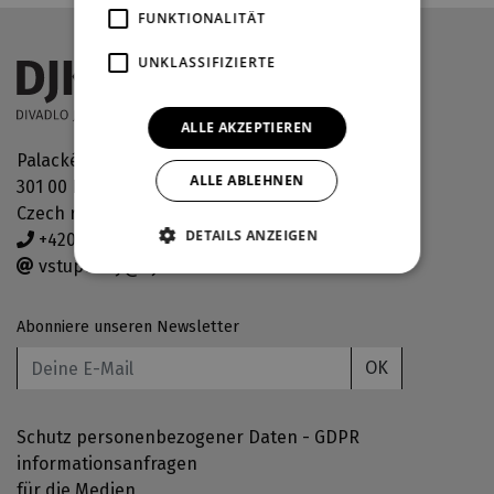
FUNKTIONALITÄT
UNKLASSIFIZIERTE
ALLE AKZEPTIEREN
Palackého náměstí 30
ALLE ABLEHNEN
301 00 Plzeň
Czech republic
DETAILS ANZEIGEN
+420 378 038 190
vstupenky@djkt.eu
Abonniere unseren Newsletter
OK
Schutz personenbezogener Daten - GDPR
informationsanfragen
für die Medien