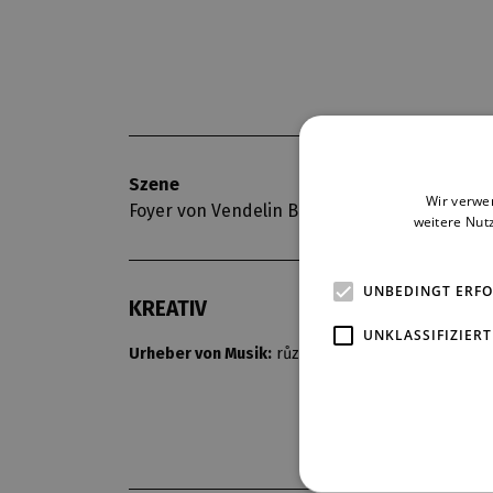
Szene
Premiere
Wir verwe
Foyer von Vendelin Budil
21. 1. 2007
weitere Nut
UNBEDINGT ERF
KREATIV
UNKLASSIFIZIERT
Urheber von Musik:
různí