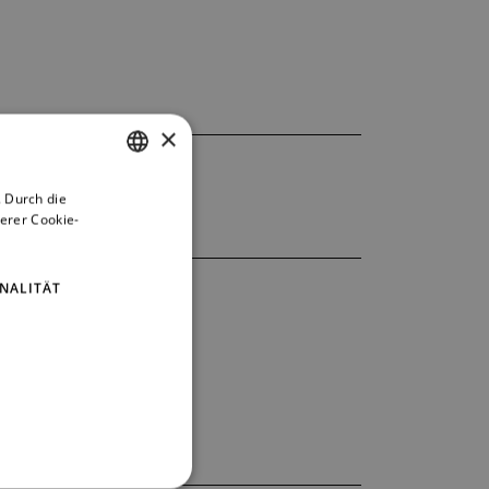
×
 Durch die
CZECH
erer Cookie-
ENGLISH
GERMAN
NALITÄT