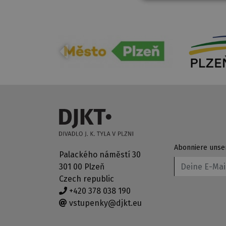
Abonniere unse
Palackého náměstí 30
301 00 Plzeň
Czech republic
+420 378 038 190
vstupenky@djkt.eu