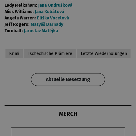
Lady Melksham:
Jana Ondrušková
Miss Williams:
Jana Kubátová
Angela Warren:
Eliška Vocelová
Jeff Rogers:
Matyáš Darnady
Turnball:
Jaroslav Matějka
Krimi
Tschechische Prämiere
Letzte Wiederholungen
Aktuelle Besetzung
MERCH