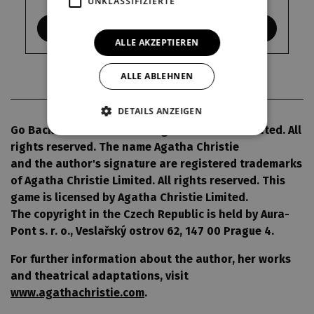
UNKLASSIFIZIERTE
KDE KOUPIT
ALLE AKZEPTIEREN
ALLE ABLEHNEN
DETAILS ANZEIGEN
Go Back for Murder© 1960 Agatha Christie Limited. All
rights reserved. The name Agatha Christie
and the author's signature are registered trademarks
of Agatha Christie Limited. All rights reserved. This
game is licensed by Agatha Christie Limited.
The copyright in the Czech Republic is held by Aura-
Pont s. r. o., Veslařský ostrov 62, 147 00 Prague 4.
For further information about the author, her works
and theatrical adaptations, visit
www.agathachristie.com
.