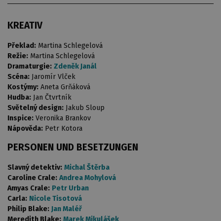
KREATIV
Překlad:
Martina Schlegelová
Režie:
Martina Schlegelová
Dramaturgie:
Zdeněk Janál
Scéna:
Jaromír Vlček
Kostýmy:
Aneta Grňáková
Hudba:
Jan Čtvrtník
Světelný design:
Jakub Sloup
Inspice:
Veronika Brankov
Nápověda:
Petr Kotora
PERSONEN UND BESETZUNGEN
Slavný detektiv:
Michal Štěrba
Caroline Crale:
Andrea Mohylová
Amyas Crale:
Petr Urban
Carla:
Nicole Tisotová
Philip Blake:
Jan Maléř
Meredith Blake:
Marek Mikulášek