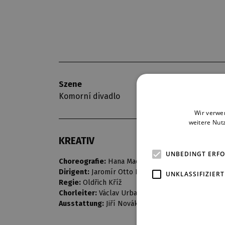
Szene
Premiere
Komorní divadlo
13. 4. 1974
Wir verwe
weitere Nut
KREATIV
UNBEDINGT ERF
Choreografie:
Hana Machová
Dirigent:
Jaromír Otto Karel
UNKLASSIFIZIERT
Regie:
Oldřich Kříž
Chorleiter:
Václav Urban
Ausstattung:
Jiří Novák