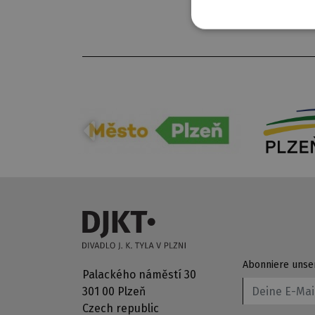
Abonniere unse
Palackého náměstí 30
301 00 Plzeň
Czech republic