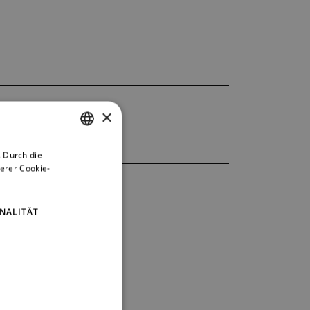
×
 Durch die
CZECH
erer Cookie-
ENGLISH
GERMAN
NALITÄT