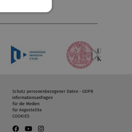
Schutz personenbezogener Daten - GDPR
informationsanfragen
für die Medien
für Angestellte
COOKIES