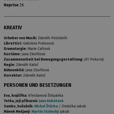
Reprise
26
KREATIV
Urheber von Musik:
Zdeněk Pololáník
Librettist:
Gabriela Preissová
Dramaturgie:
Marie Caltová
Kostüme:
Jana Zbořilová
Zusammenarbeit bei Bewegungsgestalltung:
Jiří Pokorný
Regie:
Zdeněk Kaloč
Bühnenbild:
Jana Zbořilová
Korrektur:
Zdeněk Kaloč
PERSONEN UND BESETZUNGEN
Eva, krajčířka:
Křesťanová Štěpánka
Tetka, její příbuzná:
Jana Kubátová
Samko, kožušník:
Michal Štěrba
/ Zindulka Jakub
Mánek Mešjaný:
Martin Stránský
Jakub