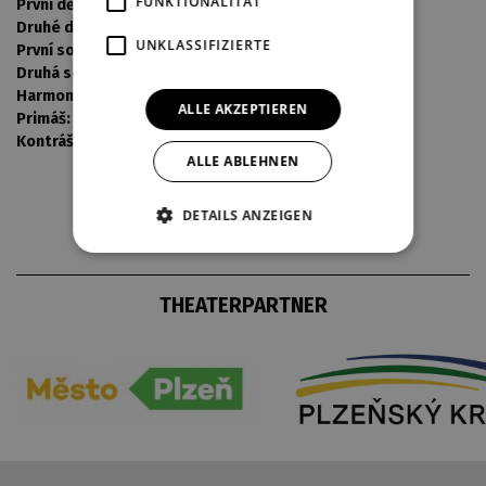
FUNKTIONALITÄT
První děvče, Dělnice:
Vašků Veronika j.h.
Druhé děvče, Dělnice:
Říhová Tereza
UNKLASSIFIZIERTE
První sousedka, Furie, Dělnice:
Holubová Veronika j.h
Druhá sousedka, Furie, Dělnice:
Kohoutová Pavlína j.h.
Harmonikář:
Václav Soubusta / Vacek Petr j.h.
ALLE AKZEPTIEREN
Primáš:
Jaroslav Brož
Kontráš:
Dudás Petr j.h. / Čmelák Jan j.h.
ALLE ABLEHNEN
DETAILS ANZEIGEN
THEATERPARTNER