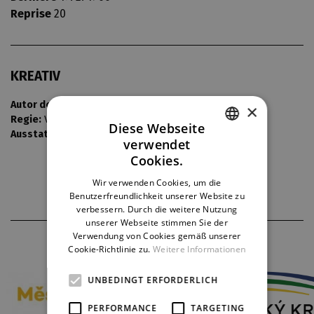
Reprise
20
KREATIV
Autor der Übersetzung:
Jiří Mucha
×
Regie:
Václav Hartl
Diese Webseite
Ausstattung:
Vladimír Heller
verwendet
CZECH
Cookies.
ENGLISH
Wir verwenden Cookies, um die
Benutzerfreundlichkeit unserer Website zu
GERMAN
verbessern. Durch die weitere Nutzung
unserer Webseite stimmen Sie der
Verwendung von Cookies gemäß unserer
THEATERPARTNER
Cookie-Richtlinie zu.
Weitere Informationen
UNBEDINGT ERFORDERLICH
PERFORMANCE
TARGETING