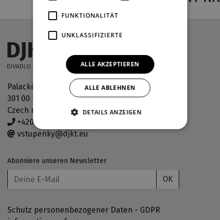
FUNKTIONALITÄT
UNKLASSIFIZIERTE
ALLE AKZEPTIEREN
Palackého náměstí 30
ALLE ABLEHNEN
301 00 Plzeň
Czech republic
DETAILS ANZEIGEN
+420 378 038 190
vstupenky@djkt.eu
Abonniere unseren Newsletter
OK
Schutz personenbezogener Daten - GDPR