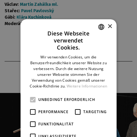
Václav:
Martin Zahálka ml.
Stařec:
Pavel Pavlovský
Gábi:
Klára Kuchinková
×
Moderátor:
Libor Stach
Diese Webseite
verwendet
CZECH
Cookies.
ENGLISH
Wir verwenden Cookies, um die
Benutzerfreundlichkeit unserer Website zu
GERMAN
verbessern. Durch die weitere Nutzung
FOTOS AUS DER PRODUKTION
unserer Webseite stimmen Sie der
Verwendung von Cookies gemäß unserer
Cookie-Richtlinie zu.
Weitere Informationen
UNBEDINGT ERFORDERLICH
PERFORMANCE
TARGETING
FUNKTIONALITÄT
UNKLASSIFIZIERTE