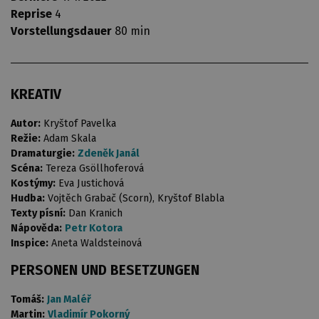
Reprise
4
Vorstellungsdauer
80 min
KREATIV
Autor:
Kryštof Pavelka
Režie:
Adam Skala
Dramaturgie:
Zdeněk Janál
Scéna:
Tereza Gsöllhoferová
Kostýmy:
Eva Justichová
Hudba:
Vojtěch Grabač (Scorn), Kryštof Blabla
Texty písní:
Dan Kranich
Nápověda:
Petr Kotora
Inspice:
Aneta Waldsteinová
PERSONEN UND BESETZUNGEN
Tomáš:
Jan Maléř
Martin:
Vladimír Pokorný