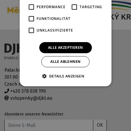
PERFORMANCE
TARGETING
FUNKTIONALITÄT
UNKLASSIFIZIERTE
ALLE AKZEPTIEREN
ALLE ABLEHNEN
Palackého náměstí 30
DETAILS ANZEIGEN
301 00 Plzeň
Czech republic
+420 378 038 190
vstupenky@djkt.eu
Abonniere unseren Newsletter
OK