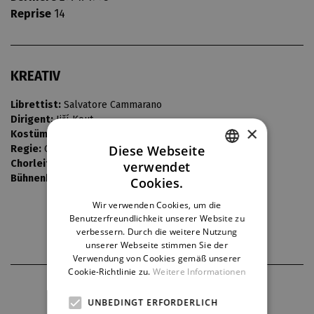
Reprise
14
KREATIV
Librettist:
Salvatore Cammarano
Dirigent:
Jiří Kout
×
Kostüme:
Jarmila Konečná
Diese Webseite
Regie:
Oto Ševčík
Chorleiter:
Bedřich Macenauer
verwendet
CZECH
Bühnenbild:
Jiří Novák
Cookies.
ENGLISH
Wir verwenden Cookies, um die
Benutzerfreundlichkeit unserer Website zu
GERMAN
verbessern. Durch die weitere Nutzung
unserer Webseite stimmen Sie der
Verwendung von Cookies gemäß unserer
Cookie-Richtlinie zu.
Weitere Informationen
THEATERPARTNER
UNBEDINGT ERFORDERLICH