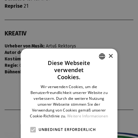
Reprise
21
KREATIV
Urheber von Musik:
Artuš Rektorys
Autor der Übersetzung:
Jiří Mucha
×
Kostüme:
Jarmila Konečná
Diese Webseite
Regie:
Oto Ševčík
verwendet
Bühnenbild:
Vladimír Heller
CZECH
Cookies.
ENGLISH
Wir verwenden Cookies, um die
Benutzerfreundlichkeit unserer Website zu
GERMAN
verbessern. Durch die weitere Nutzung
unserer Webseite stimmen Sie der
Verwendung von Cookies gemäß unserer
Cookie-Richtlinie zu.
Weitere Informationen
THEATERPARTNER
UNBEDINGT ERFORDERLICH