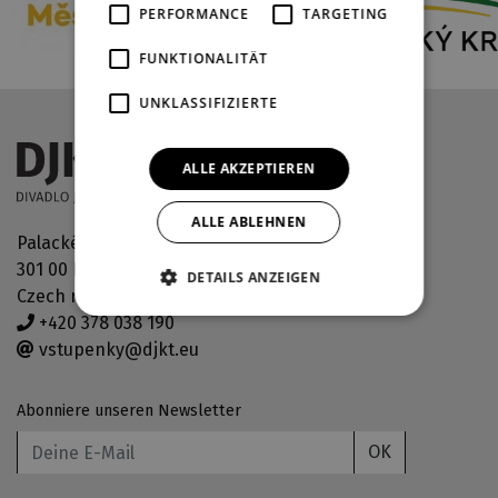
PERFORMANCE
TARGETING
FUNKTIONALITÄT
UNKLASSIFIZIERTE
ALLE AKZEPTIEREN
ALLE ABLEHNEN
Palackého náměstí 30
301 00 Plzeň
DETAILS ANZEIGEN
Czech republic
+420 378 038 190
vstupenky@djkt.eu
Abonniere unseren Newsletter
OK